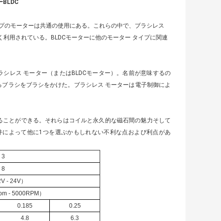
BLDC
プのモーターは共通の使用にある。これらの中で、ブラシレス
く利用されている。BLDCモーターに他のモーター タイプに関連
ラシレス モーター（またはBLDCモーター）。名前が意味するの
るブラシをブラシをかけた。ブラシレス モーターは電子制御によ
ることができる。それらはコイルと永久的な磁石間の魅力そして
件によって他に1つを選ぶかもしれない不利な点および利点があ
3
8
V - 24V）
pm - 5000RPM）
0.185
0.25
4.8
6.3