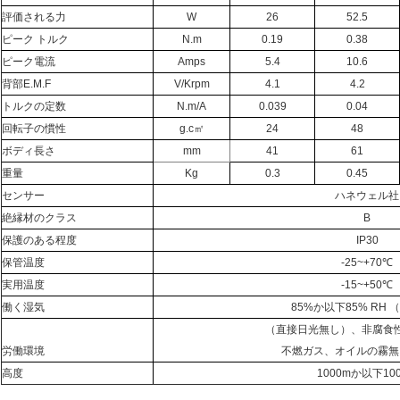
評価される力
W
26
52.5
ピーク トルク
N.m
0.19
0.38
ピーク電流
Amps
5.4
10.6
背部E.M.F
V/Krpm
4.1
4.2
トルクの定数
N.m/A
0.039
0.04
回転子の慣性
g.c㎡
24
48
ボディ長さ
mm
41
61
重量
Kg
0.3
0.45
センサー
ハネウェル社
絶縁材のクラス
B
保護のある程度
IP30
保管温度
-25~+70℃
実用温度
-15~+50℃
働く湿気
85%か以下85% RH
（直接日光無し）、非腐食
労働環境
不燃ガス、オイルの霧無
高度
1000mか以下10