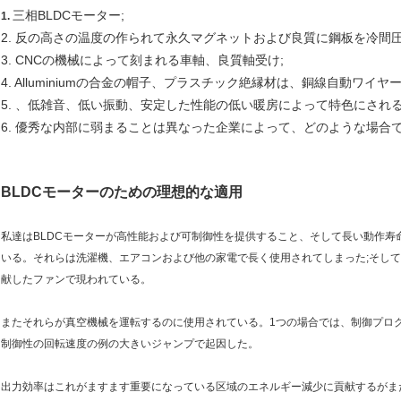
三相BLDCモーター;
1.
2. 反の高さの温度の作られて永久マグネットおよび良質に鋼板を冷間圧
3. CNCの機械によって刻まれる車軸、良質軸受け;
4. Alluminiumの合金の帽子、プラスチック絶縁材は、銅線自動ワイ
5. 、低雑音、低い振動、安定した性能の低い暖房によって特色にされる
6. 優秀な内部に弱まることは異なった企業によって、どのような場合
BLDCモーターのための理想的な適用
私達はBLDCモーターが高性能および可制御性を提供すること、そして長い動作
いる。それらは洗濯機、エアコンおよび他の家電で長く使用されてしまった;そし
献したファンで現われている。
またそれらが真空機械を運転するのに使用されている。1つの場合では、制御プロ
制御性の回転速度の例の大きいジャンプで起因した。
出力効率はこれがますます重要になっている区域のエネルギー減少に貢献するがま