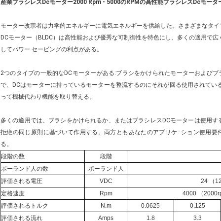
産業ブラシレスDcモーター2000 Rpm - 5000のRPMの高性能ブラシレスDcモーター
モーター改宗者は力学的エネルギーに電気エネルギーを供給した。さまざまなタイ
DCモーター（BLDC）は高性能および優秀な可制御性を特色にし、多くの適用で広
してパワー セービングの利点がある。
2つのタイプの一般的なDCモーターがある:ブラシをかけられたモーターおよびブ
で、DCはモーターに持っているモーターを整流するのにそれが回る使用されてい
って機械代わり機能を取り替える。
多くの適用では、ブラシをかけられるか、またはブラシレスDCモーターは使用す
拒絶の同じ原則に基づいて作用する。両方ともあなたのアプリケ−ション使用要
る。
段階の数
段階
ポーランド人の数
ポーランド人
評価される電圧
VDC
24 （12
定格速度
Rpm
4000 （2000r
評価されるトルク
N.m
0.0625
0.125
評価される流れ
Amps
1.8
3.3