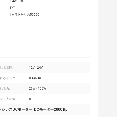
3-4WEEKS
T/T
1ヶ月あたりの50000
れる電圧:
12V - 24V
れるトルク:
0.44N.m
れる力:
26W - 105W
ンド人の数:
8
ブラシレスDCモーター
DCモーター2000 Rpm
,