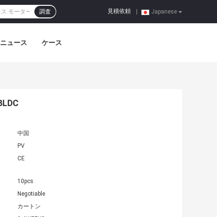
見積依頼
調査
|
Japanese
ニュース
ケース
LDC
中国
PV
CE
10pcs
Negotiable
カートン