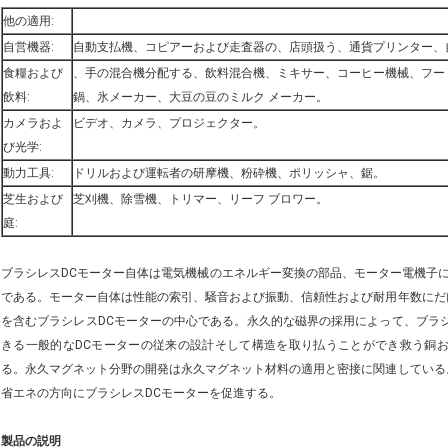
他の適用:
自営機器:
自動支払機、コピアーおよび走査器の、店頭扱う、通貨プリンター、
食糧および
、手の混合機分配する、飲料混合機、ミキサー、コーヒー機械、フー
飲料:
鍋、氷メーカー、大豆の豆のミルク メーカー。
カメラおよ
ビデオ、カメラ、プロジェクター。
び光学:
動力工具:
ドリルおよび運転者の研摩機、粉砕機、ポリッシャ、鋸。
芝生および
芝刈機、除雪機、トリマー、リーフ ブロワー。
庭:
ブラシレスDCモーター自体は電気機械のエネルギー変換の部品、モーター電機子
である。モーター自体は性能の索引、騒音および振動、信頼性および耐用年数にだ
を含むブラシレスDCモーターの中心である。永久的な磁界の採用によって、ブラ
きる一般的なDCモーターの従来の設計そして構造を取り払うことができ救う銅
る。永久マグネット分野の開発は永久マグネット材料の適用と密接に関連している
省エネの方向にブラシレスDCモーターを促進する。
製品の説明