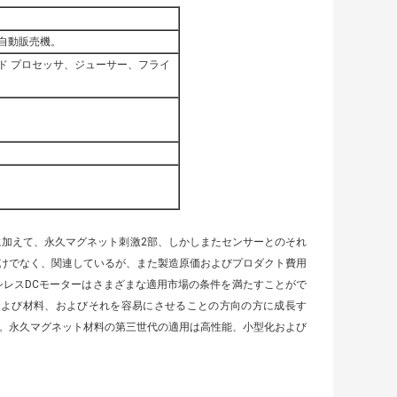
自動販売機。
ド プロセッサ、ジューサー、フライ
に加えて、永久マグネット刺激2部、しかしまたセンサーとのそれ
けでなく、関連しているが、また製造原価およびプロダクト費用
シレスDCモーターはさまざまな適用市場の条件を満たすことがで
および材料、およびそれを容易にさせることの方向の方に成長す
。永久マグネット材料の第三世代の適用は高性能、小型化および