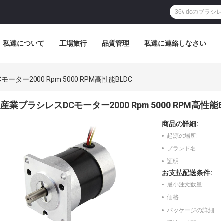
私達について
工場旅行
品質管理
私達に連絡しなさい
ーター2000 Rpm 5000 RPM高性能BLDC
産業ブラシレスDCモーター2000 Rpm 5000 RPM高性能B
商品の詳細:
起源の場所:
ブランド名:
証明:
お支払配送条件:
最小注文数量:
価格:
パッケージの詳細: