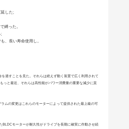
延した;
ヤーで縛った。
;
でも、長い寿命使用し。
寿命を過すことを見た。それらは絶えず動く装置で広く利用されて
てもっと最近、それらは高性能がパワー消費量の重要な減少に貢
グラムの変更はこれらのモーターによって提供された最上級の可
たBLDCモーターが耐久性がドライブを長期に確実に作動させ続