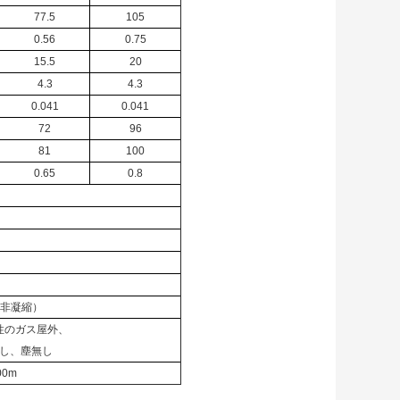
77.5
105
0.56
0.75
15.5
20
4.3
4.3
0.041
0.041
72
96
81
100
0.65
0.8
 （非凝縮）
性のガス屋外、
し、塵無し
00m