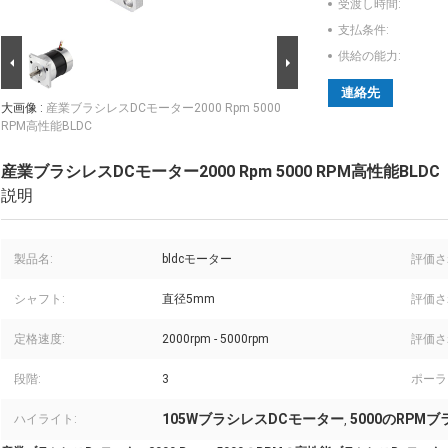
受渡し時間:
支払条件:
供給の能力:
連絡先
大画像 :
産業ブラシレスDCモーター2000 Rpm 5000
RPM高性能BLDC
産業ブラシレスDCモーター2000 Rpm 5000 RPM高性能BLDC
説明
製品名:
bldcモーター
評価さ
シャフト:
直径5mm
評価さ
定格速度:
2000rpm - 5000rpm
評価さ
段階:
3
ポーラ
105WブラシレスDCモーター
5000のRPM
ハイライト:
,