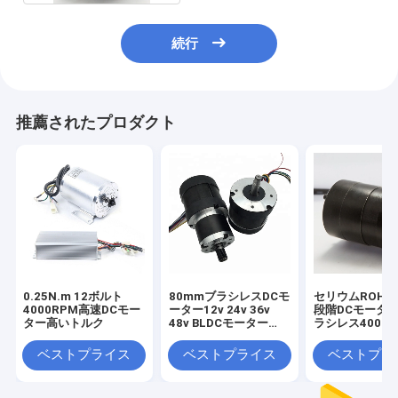
続行
推薦されたプロダクト
0.25N.m 12ボルト
80mmブラシレスDCモ
セリウムROHS
4000RPM高速DCモー
ーター12v 24v 36v
段階DCモータ
ター高いトルク
48v BLDCモーター
ラシレス4000の
100w 200W 300w
36V 23W
400w 500w
ベストプライス
ベストプライス
ベストプラ