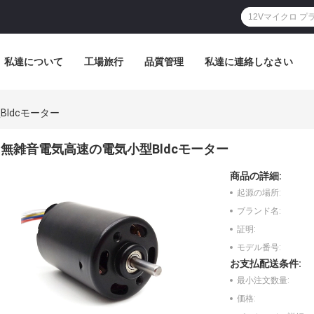
私達について
工場旅行
品質管理
私達に連絡しなさい
ldcモーター
無雑音電気高速の電気小型Bldcモーター
商品の詳細:
起源の場所:
ブランド名:
証明:
モデル番号:
お支払配送条件:
最小注文数量:
価格: