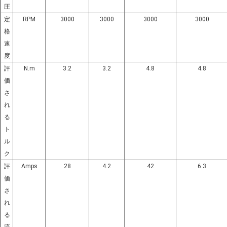
圧
定
RPM
3000
3000
3000
3000
格
速
度
評
N.m
3.2
3.2
4.8
4.8
価
さ
れ
る
ト
ル
ク
評
Amps
28
4.2
42
6.3
価
さ
れ
る