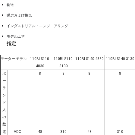
輸送
暖房および換気
インダストリアル・エンジニアリング
モデル工学
指定
モーター モデル
110BLS110-
110BLS110-
110BLS140-4830
110BLS140-3130
4830
3130
ポ
8
8
8
8
ー
ラ
ン
ド
人
の
数
電
VDC
48
310
48
310