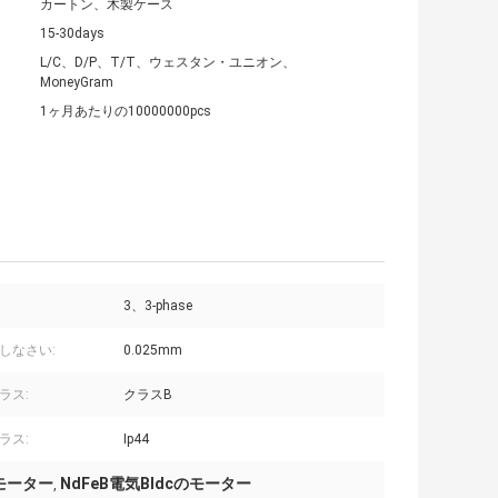
カートン、木製ケース
15-30days
L/C、D/P、T/T、ウェスタン・ユニオン、
MoneyGram
1ヶ月あたりの10000000pcs
3、3-phase
しなさい:
0.025mm
ラス:
クラスB
ラス:
Ip44
モーター
NdFeB電気Bldcのモーター
,