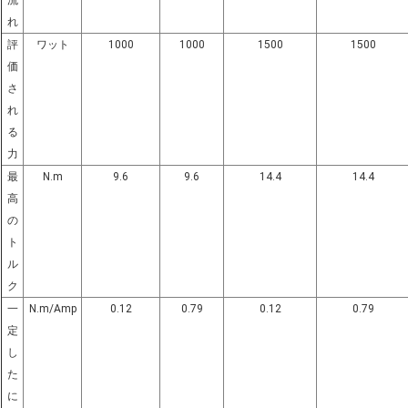
流
れ
評
ワット
1000
1000
1500
1500
価
さ
れ
る
力
最
N.m
9.6
9.6
14.4
14.4
高
の
ト
ル
ク
一
N.m/Amp
0.12
0.79
0.12
0.79
定
し
た
に