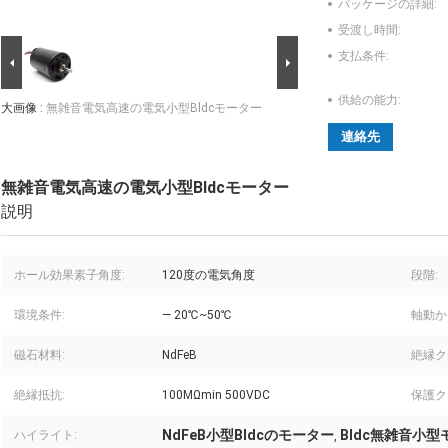
パッケージの詳細:
受渡し時間:
支払条件:
供給の能力:
大画像 :
無雑音電気高速の電気小型Bldcモーター
連絡先
無雑音電気高速の電気小型Bldcモーター
説明
ホール効果素子角度:
120度の電気角度
段階:
環境条件:
— 20℃~50℃
軸動か
磁石材料:
NdFeB
絶縁ク
絶縁抵抗:
100MΩmin 500VDC
保護ク
NdFeB小型Bldcのモーター
Bldc無雑音小型
ハイライト:
,