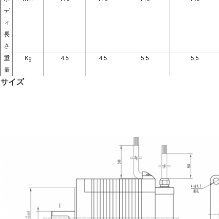
デ
ィ
長
さ
重
Kg
4.5
4.5
5.5
5.5
量
サイズ