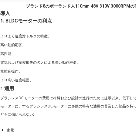
ブランド8のポーランド人110mm 48V 310V 3000RPM
導入
1. BLDCモーターの利点
よりよく速度対トルクの特徴。
高い動的応答。
高性能。
電気および摩擦損失の欠乏による長い動作寿命。
無雑音操作。
より高い速度範囲。
適用
2.
ブラシレスDCモーターの費用は材料および設計の進行のために提示以来、低下し
モーターに、するブラシレスDCモーターに多数の特有な適用の普及した部品を持っ
どもに強いられない:
家電