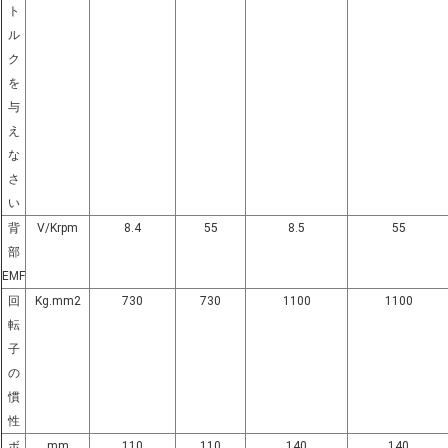
ト
ル
ク
を
与
え
な
さ
い
背
V/Krpm
8.4
55
8.5
55
部
EMF
回
Kg.mm2
730
730
1100
1100
転
子
の
慣
性
ボ
mm
110
110
140
140