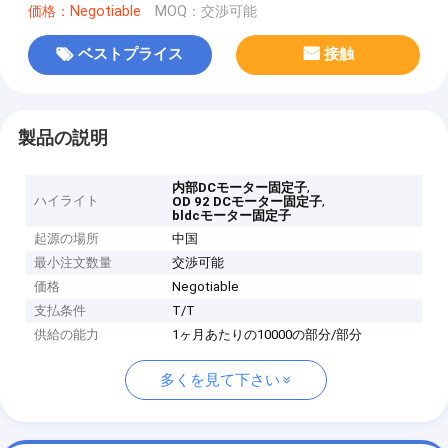
価格：Negotiable
MOQ：交渉可能
ベストプライス
接触
製品の説明
,
内部DCモーター固定子
ハイライト
,
OD 92 DCモーター固定子
bldcモーター固定子
起源の場所
中国
最小注文数量
交渉可能
価格
Negotiable
支払条件
T/T
供給の能力
1ヶ月あたりの10000の部分/部分
多くを見て下さい