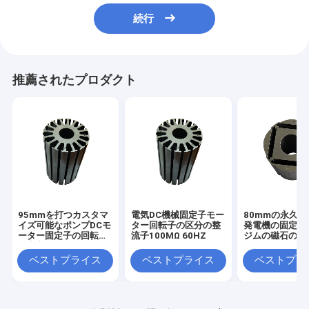
続行
推薦されたプロダクト
95mmを打つカスタマ
電気DC機械固定子モー
80mmの永久
イズ可能なポンプDCモ
ター回転子の区分の整
発電機の固定子
ーター固定子の回転子
流子100MΩ 60HZ
ジムの磁石の中
の中心
動機の回転子
ベストプライス
ベストプライス
ベストプラ