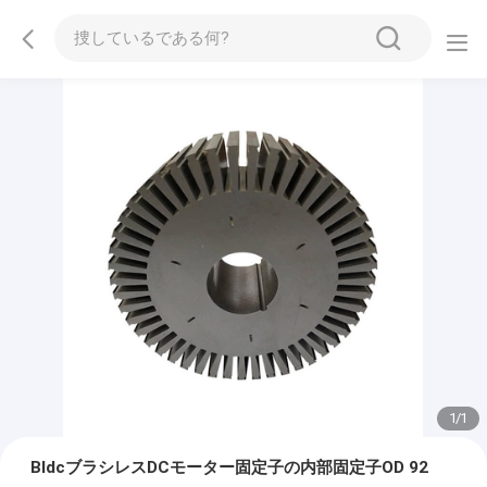
1
/
1
BldcブラシレスDCモーター固定子の内部固定子OD 92