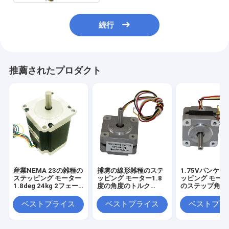
続行
推薦されたプロダクト
産業NEMA 23の雑種の
捕虜の線形雑種のステ
1.75Vパンケー
ステッピング モーター
ッピング モーター1.8
ッピング モータ
1.8deg 24kg 2フェー
度の角度のトルク
のステップ角度
ズ57*57mm
580mnm
MN.M
ベストプライス
ベストプライス
ベストプラ