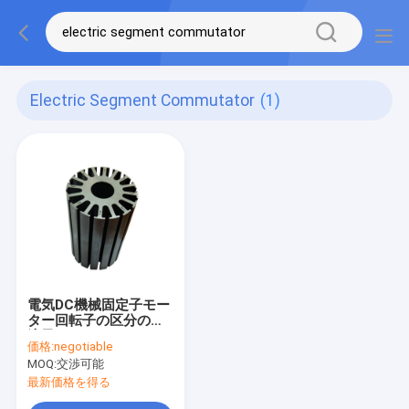
Electric Segment Commutator
(1)
電気DC機械固定子モー
ター回転子の区分の整
流子100MΩ 60HZ
価格:
negotiable
MOQ:
交渉可能
最新価格を得る